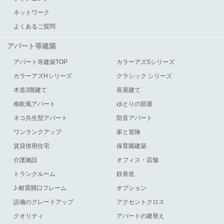
ネットワーク
よくあるご質問
アパート等建築
アパート等建築TOP
カラーアズSシリーズ
カラーアズHシリーズ
クラシック シリーズ
木造3階建て
長屋建て
南欧風アパート
ゆとりの部屋
ネコ共生型アパート
防音アパート
ワンランクアップ
家と冒険
賃貸併用住宅
保育園建築
介護施設
オフィス・店舗
トランクルーム
鉄骨造
J-耐震開口フレーム
オプション
設備のグレードアップ
アクセントクロス
クオリティ
アパートの建替え