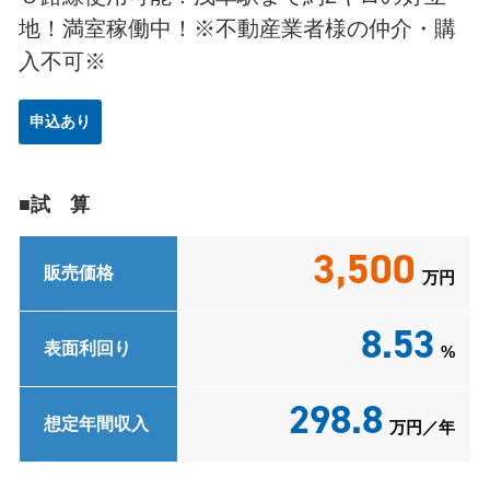
地！満室稼働中！※不動産業者様の仲介・購
入不可※
申込あり
■試 算
3,500
販売価格
万円
8.53
表面利回り
%
298.8
想定年間収入
万円／年