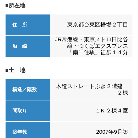
■所在地
東京都台東区橋場２丁目
住 所
JR常磐線・東京メトロ日比谷
線・つくばエクスプレス
沿 線
「南千住駅」徒歩１４分
■土 地
木造ストレートぶき２階建
構造／階数
２棟
１K ２棟４室
間取り
2007年9月築
築年数