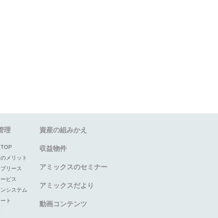
管理
資産の組みかえ
TOP
収益物件
理のメリット
アミックスのセミナー
サブリース
サービス
アミックスだより
ボンシステム
ポート
動画コンテンツ
声