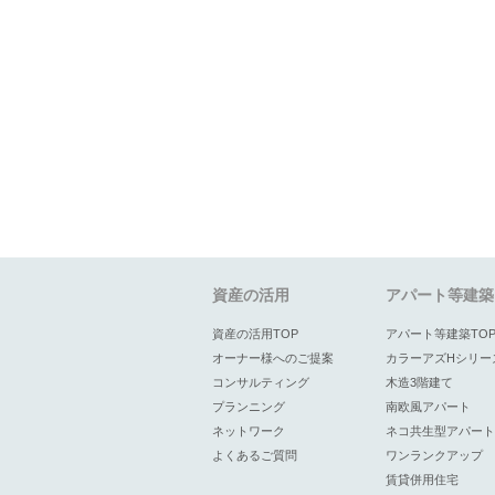
資産の活用
アパート等建築
資産の活用TOP
アパート等建築TO
オーナー様へのご提案
カラーアズHシリー
コンサルティング
木造3階建て
プランニング
南欧風アパート
ネットワーク
ネコ共生型アパート
よくあるご質問
ワンランクアップ
賃貸併用住宅