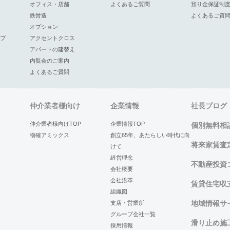
オフィス・店舗
よくあるご質問
預り金保証制
鉄骨造
よくあるご質
オプション
プ
アクセントクロス
アパートの建替え
内覧会のご案内
よくあるご質問
仲介業者様向け
企業情報
社長ブログ
仲介業者様向けTOP
企業情報TOP
個別無料相
物確アミックス
創立65年、あたらしい時代に向
将来家賃査
けて
経営理念
不動産投資
会社概要
会社沿革
賃貸住宅収
組織図
地域情報サイ
支店・営業所
グループ会社一覧
滑り止め施
採用情報