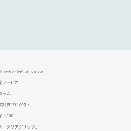
度
問
談
（セカンドオピニオンのすすめ）
定サービス
コラム
支計算プログラム
ト339
工「クリアグリップ」