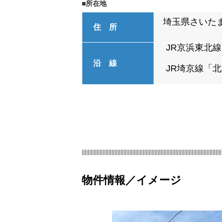
■所在地
埼玉県さいた
住 所
JR京浜東北
沿 線
JR埼京線「
||||||||||||||||||||||||||||||||||||||||||||||||||||||||||||||||||||||||||||||||||||||||||||||
物件情報／イメージ