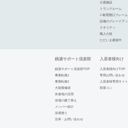
介護施設
トランクルーム
J-耐震開口フレーム
設備のグレードアッ
クオリティ
職人の技
ただいま建築中
銭湯サポート倶楽部
入居者様向け
銭湯サポート倶楽部TOP
入居者様向けTOP
事業転換1
専用お問い合わせ
事業転換2
入居者様専用サイト
大規模修繕
部屋コン
休遊地の活用
浴場の建て替え
メンバー紹介
浴場便り
沿革・お問い合わせ