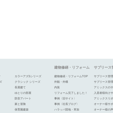
建物修繕・リフォーム
サブリース
P
カラーアズSシリーズ
建物修繕・リフォームTOP
サブリース管理
ズ
クラシック シリーズ
外観・外構
サブリース管
長屋建て
内装
アミックスの
ゆとりの部屋
リフォーム完了しました！
入居者様向け
防音アパート
事例〈旧サイト〉
アミックスリ
家と冒険
事例〈社長ブログ〉
オーナー様サ
保育園建築
ハラッパ団地・草加
オーナー様の