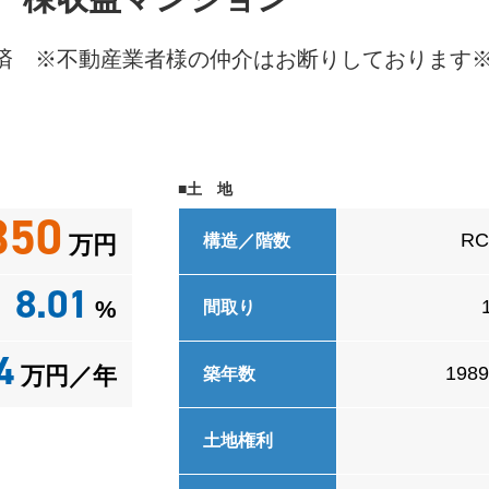
施済 ※不動産業者様の仲介はお断りしております
■土 地
350
R
万円
構造／階数
8.01
%
間取り
4
万円／年
198
築年数
土地権利