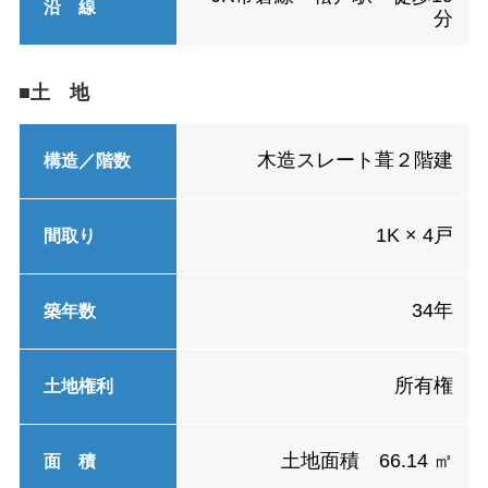
沿 線
分
■土 地
木造スレート葺２階建
構造／階数
1K × 4戸
間取り
34年
築年数
所有権
土地権利
土地面積 66.14 ㎡
面 積