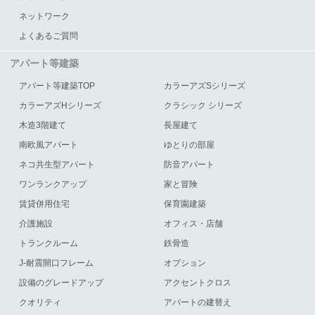
ネットワーク
よくあるご質問
アパート等建築
アパート等建築TOP
カラーアズSシリーズ
カラーアズHシリーズ
クラシック シリーズ
木造3階建て
長屋建て
南欧風アパート
ゆとりの部屋
ネコ共生型アパート
防音アパート
ワンランクアップ
家と冒険
賃貸併用住宅
保育園建築
介護施設
オフィス・店舗
トランクルーム
鉄骨造
J-耐震開口フレーム
オプション
設備のグレードアップ
アクセントクロス
クオリティ
アパートの建替え