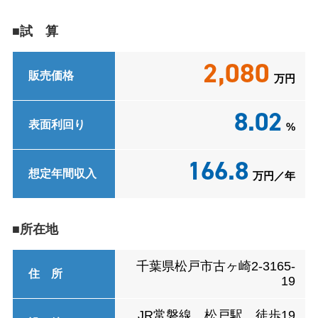
■試 算
2,080
販売価格
万円
8.02
表面利回り
%
166.8
想定年間収入
万円／年
■所在地
千葉県松戸市古ヶ崎2-3165-
住 所
19
JR常磐線 松戸駅 徒歩19