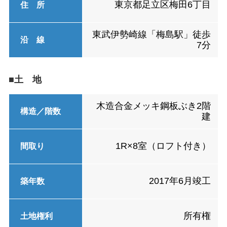
東京都足立区梅田6丁目
住 所
東武伊勢崎線「梅島駅」徒歩
沿 線
7分
■土 地
木造合金メッキ鋼板ぶき2階
構造／階数
建
1R×8室（ロフト付き）
間取り
2017年6月竣工
築年数
所有権
土地権利