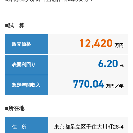
■試 算
12,420
販売価格
万円
6.20
表面利回り
%
770.04
想定年間収入
万円／年
■所在地
東京都足立区千住大川町28-4
住 所