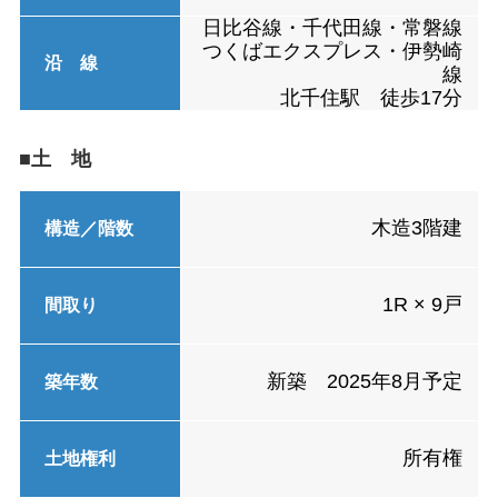
日比谷線・千代田線・常磐線
つくばエクスプレス・伊勢崎
沿 線
線
北千住駅 徒歩17分
■土 地
木造3階建
構造／階数
1R × 9戸
間取り
新築 2025年8月予定
築年数
所有権
土地権利