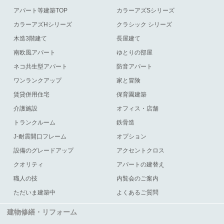
アパート等建築TOP
カラーアズSシリーズ
カラーアズHシリーズ
クラシック シリーズ
木造3階建て
長屋建て
南欧風アパート
ゆとりの部屋
ネコ共生型アパート
防音アパート
ワンランクアップ
家と冒険
賃貸併用住宅
保育園建築
介護施設
オフィス・店舗
トランクルーム
鉄骨造
J-耐震開口フレーム
オプション
設備のグレードアップ
アクセントクロス
クオリティ
アパートの建替え
職人の技
内覧会のご案内
ただいま建築中
よくあるご質問
建物修繕・リフォーム