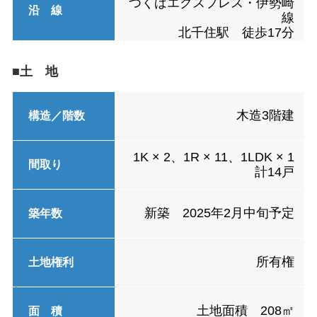
つくばエクスプレス・伊勢崎
沿 線
線
北千住駅 徒歩17分
■土 地
木造3階建
構造／階数
1K × 2、1R × 11、1LDK × 1
間取り
計14戸
新築 2025年2月中旬予定
築年数
所有権
土地権利
土地面積 208㎡
面 積