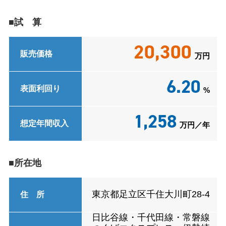
■試 算
20,300
販売価格
万円
6.20
表面利回り
%
1,258
想定年間収入
万円／年
■所在地
東京都足立区千住大川町28-4
住 所
日比谷線・千代田線・常磐線