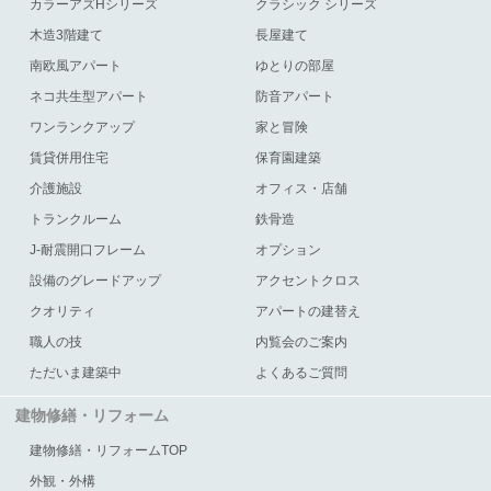
カラーアズHシリーズ
クラシック シリーズ
木造3階建て
長屋建て
南欧風アパート
ゆとりの部屋
ネコ共生型アパート
防音アパート
ワンランクアップ
家と冒険
賃貸併用住宅
保育園建築
介護施設
オフィス・店舗
トランクルーム
鉄骨造
J-耐震開口フレーム
オプション
設備のグレードアップ
アクセントクロス
クオリティ
アパートの建替え
職人の技
内覧会のご案内
ただいま建築中
よくあるご質問
建物修繕・リフォーム
建物修繕・リフォームTOP
外観・外構