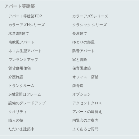
アパート等建築
アパート等建築TOP
カラーアズSシリーズ
カラーアズHシリーズ
クラシック シリーズ
木造3階建て
長屋建て
南欧風アパート
ゆとりの部屋
ネコ共生型アパート
防音アパート
ワンランクアップ
家と冒険
賃貸併用住宅
保育園建築
介護施設
オフィス・店舗
トランクルーム
鉄骨造
J-耐震開口フレーム
オプション
設備のグレードアップ
アクセントクロス
クオリティ
アパートの建替え
職人の技
内覧会のご案内
ただいま建築中
よくあるご質問