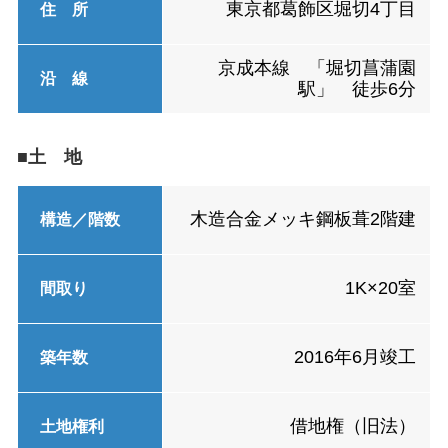
東京都葛飾区堀切4丁目
住 所
京成本線 「堀切菖蒲園
沿 線
駅」 徒歩6分
■土 地
木造合金メッキ鋼板葺2階建
構造／階数
1K×20室
間取り
2016年6月竣工
築年数
借地権（旧法）
土地権利