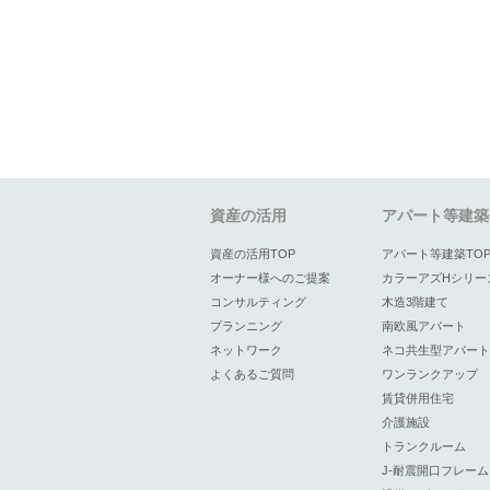
資産の活用
アパート等建築
資産の活用TOP
アパート等建築TO
オーナー様へのご提案
カラーアズHシリー
コンサルティング
木造3階建て
プランニング
南欧風アパート
ネットワーク
ネコ共生型アパート
よくあるご質問
ワンランクアップ
賃貸併用住宅
介護施設
トランクルーム
J-耐震開口フレーム