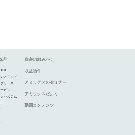
管理
資産の組みかえ
TOP
収益物件
理のメリット
アミックスのセミナー
サブリース
サービス
アミックスだより
ボンシステム
ポート
動画コンテンツ
声
度
問