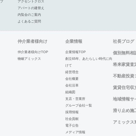
プ
アクセントクロス
アパートの建替え
内覧会のご案内
よくあるご質問
仲介業者様向け
企業情報
社長ブログ
仲介業者様向けTOP
企業情報TOP
個別無料相
物確アミックス
創立65年、あたらしい時代に向
将来家賃査
けて
経営理念
不動産投資
会社概要
会社沿革
賃貸住宅収
組織図
地域情報サイ
支店・営業所
グループ会社一覧
滑り止め施
採用情報
社会貢献
アミックス
電子公告
メディア情報