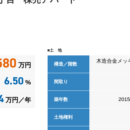
■土 地
580
木造合金メッ
万円
構造／階数
6.50
%
間取り
4
万円／年
201
築年数
土地権利