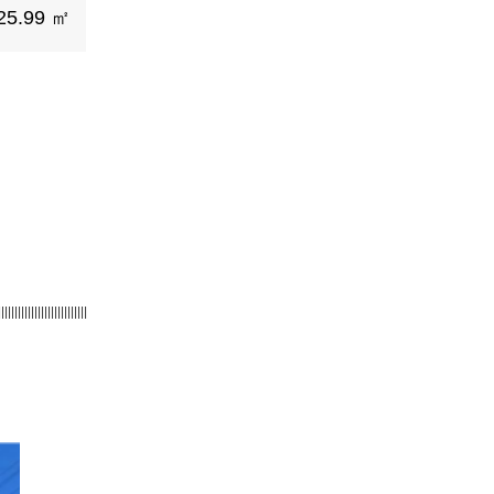
25.99 ㎡
||||||||||||||||||||||||||||||||||||||||||||||||||||||||||||||||||||||||||||||||||||||||||||||||||||||||||||||||||||||||||||||||||||||||||||||||||||||