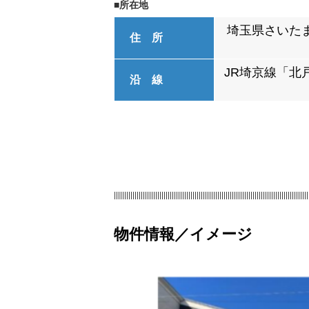
■所在地
埼玉県さいた
住 所
JR埼京線「北
沿 線
||||||||||||||||||||||||||||||||||||||||||||||||||||||||||||||||||||||||||||||||||||||||||||||
物件情報／イメージ