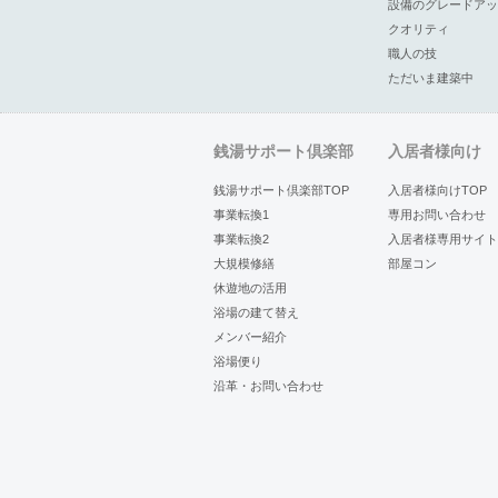
設備のグレードアッ
クオリティ
職人の技
ただいま建築中
銭湯サポート倶楽部
入居者様向け
銭湯サポート倶楽部TOP
入居者様向けTOP
事業転換1
専用お問い合わせ
事業転換2
入居者様専用サイト
大規模修繕
部屋コン
休遊地の活用
浴場の建て替え
メンバー紹介
浴場便り
沿革・お問い合わせ