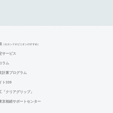
談
（セカンドオピニオンのすすめ）
定サービス
コラム
支計算プログラム
ト339
工「クリアグリップ」
東京相続サポートセンター