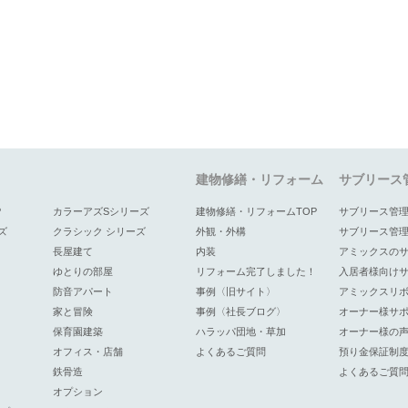
建物修繕・リフォーム
サブリース
P
カラーアズSシリーズ
建物修繕・リフォームTOP
サブリース管理
ズ
クラシック シリーズ
外観・外構
サブリース管
長屋建て
内装
アミックスの
ゆとりの部屋
リフォーム完了しました！
入居者様向け
防音アパート
事例〈旧サイト〉
アミックスリ
家と冒険
事例〈社長ブログ〉
オーナー様サ
保育園建築
ハラッパ団地・草加
オーナー様の
オフィス・店舗
よくあるご質問
預り金保証制
鉄骨造
よくあるご質
オプション