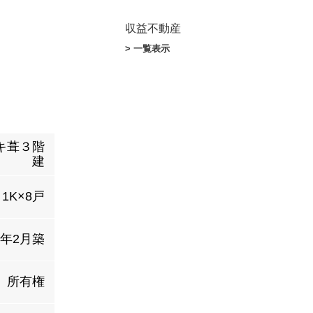
収益不動産
> 一覧表示
キ葺３階
建
1K×8戸
5年2月築
所有権