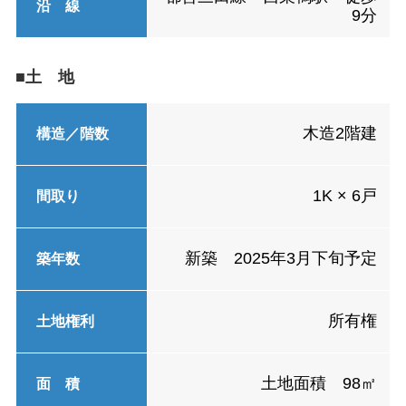
沿 線
9分
■土 地
木造2階建
構造／階数
1K × 6戸
間取り
新築 2025年3月下旬予定
築年数
所有権
土地権利
土地面積 98㎡
面 積