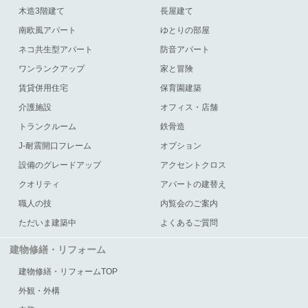
木造3階建て
長屋建て
南欧風アパート
ゆとりの部屋
ネコ共生型アパート
防音アパート
ワンランクアップ
家と冒険
賃貸併用住宅
保育園建築
介護施設
オフィス・店舗
トランクルーム
鉄骨造
J-耐震開口フレーム
オプション
設備のグレードアップ
アクセントクロス
クオリティ
アパートの建替え
職人の技
内覧会のご案内
ただいま建築中
よくあるご質問
建物修繕・リフォーム
建物修繕・リフォームTOP
外観・外構