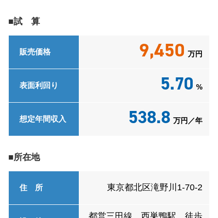
■試 算
9,450
販売価格
万円
5.70
表面利回り
%
538.8
想定年間収入
万円／年
■所在地
東京都北区滝野川1-70-2
住 所
都営三田線 西巣鴨駅 徒歩