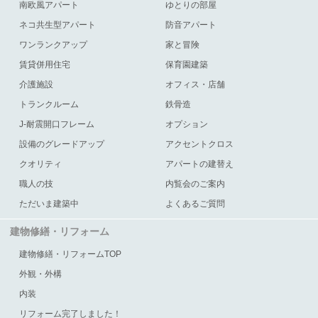
南欧風アパート
ゆとりの部屋
ネコ共生型アパート
防音アパート
ワンランクアップ
家と冒険
賃貸併用住宅
保育園建築
介護施設
オフィス・店舗
トランクルーム
鉄骨造
J-耐震開口フレーム
オプション
設備のグレードアップ
アクセントクロス
クオリティ
アパートの建替え
職人の技
内覧会のご案内
ただいま建築中
よくあるご質問
建物修繕・リフォーム
建物修繕・リフォームTOP
外観・外構
内装
リフォーム完了しました！