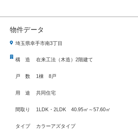
物件データ
埼玉県幸手市南3丁目
構
造
在来工法（木造）2階建て
戸
数
1棟 8戸
用
途
共同住宅
間取り
1LDK・2LDK 40.95㎡～57.60㎡
タイプ
カラーアズタイプ