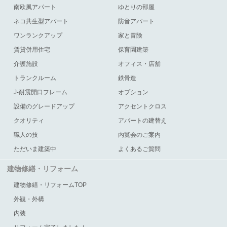
南欧風アパート
ゆとりの部屋
ネコ共生型アパート
防音アパート
ワンランクアップ
家と冒険
賃貸併用住宅
保育園建築
介護施設
オフィス・店舗
トランクルーム
鉄骨造
J-耐震開口フレーム
オプション
設備のグレードアップ
アクセントクロス
クオリティ
アパートの建替え
職人の技
内覧会のご案内
ただいま建築中
よくあるご質問
建物修繕・リフォーム
建物修繕・リフォームTOP
外観・外構
内装