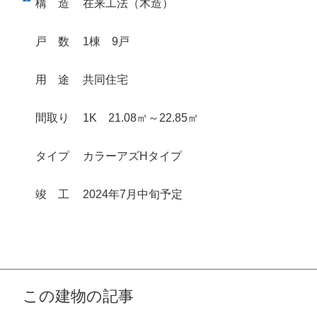
構
造
在来工法（木造）
戸
数
1棟 9戸
用
途
共同住宅
間取り
1K 21.08㎡～22.85㎡
タイプ
カラーアズHタイプ
竣
工
2024年7月中旬予定
この建物の記事