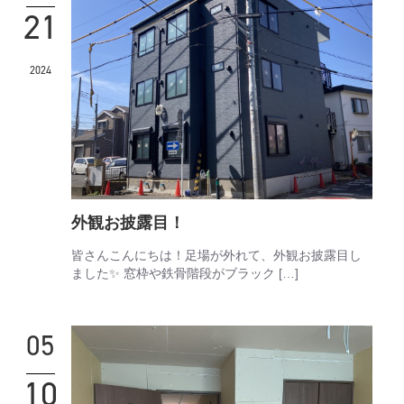
21
2024
外観お披露目！
皆さんこんにちは！足場が外れて、外観お披露目し
ました✨ 窓枠や鉄骨階段がブラック […]
05
10