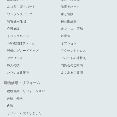
ネコ共生型アパート
防音アパート
ワンランクアップ
家と冒険
賃貸併用住宅
保育園建築
介護施設
オフィス・店舗
トランクルーム
鉄骨造
J-耐震開口フレーム
オプション
設備のグレードアップ
アクセントクロス
クオリティ
アパートの建替え
職人の技
内覧会のご案内
ただいま建築中
よくあるご質問
建物修繕・リフォーム
建物修繕・リフォームTOP
外観・外構
内装
リフォーム完了しました！