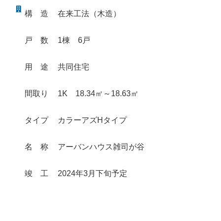
構
造
在来工法（木造）
戸
数
1棟 6戸
用
途
共同住宅
間取り
1K 18.34㎡～18.63㎡
タイプ
カラーアズHタイプ
名
称
アーバンハウス雑司が谷
竣
工
2024年3月下旬予定