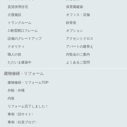
賃貸併用住宅
保育園建築
介護施設
オフィス・店舗
トランクルーム
鉄骨造
J-耐震開口フレーム
オプション
設備のグレードアップ
アクセントクロス
クオリティ
アパートの建替え
職人の技
内覧会のご案内
ただいま建築中
よくあるご質問
建物修繕・リフォーム
建物修繕・リフォームTOP
外観・外構
内装
リフォーム完了しました！
事例〈旧サイト〉
事例〈社長ブログ〉