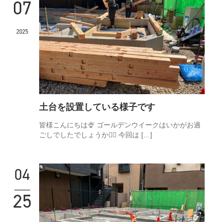
07
2025
土台を設置している様子です
皆様こんにちは🍨 ゴールデンウイークはいかがお過
ごしでしたでしょうか🏌🏻 今回は […]
04
25