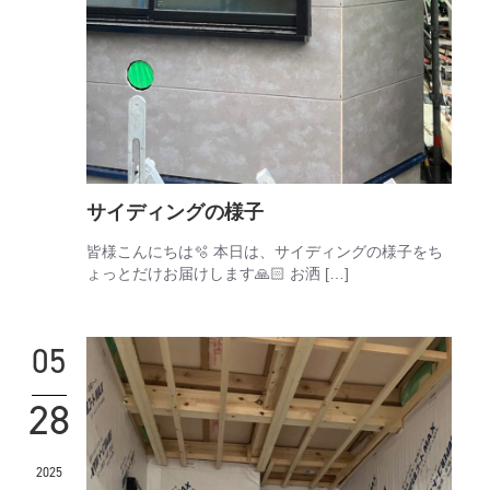
サイディングの様子
皆様こんにちは🫧 本日は、サイディングの様子をち
ょっとだけお届けします🙏🏻 お洒 […]
05
28
2025