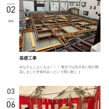
02
2024
基礎工事
みなさんこんにちは！！！ 東京では先月末に桜が開
花しました🌸毎年あっという間に散 […]
03
06