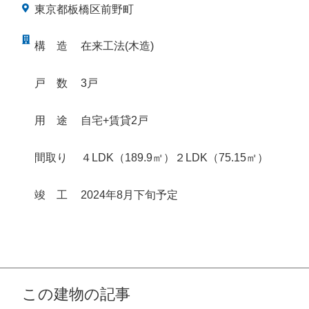
東京都板橋区前野町
構
造
在来工法(木造)
戸
数
3戸
用
途
自宅+賃貸2戸
間取り
４LDK（189.9㎡）２LDK（75.15㎡）
竣
工
2024年8月下旬予定
この建物の記事