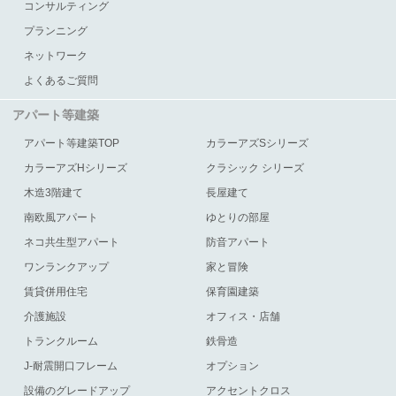
コンサルティング
プランニング
ネットワーク
よくあるご質問
アパート等建築
アパート等建築TOP
カラーアズSシリーズ
カラーアズHシリーズ
クラシック シリーズ
木造3階建て
長屋建て
南欧風アパート
ゆとりの部屋
ネコ共生型アパート
防音アパート
ワンランクアップ
家と冒険
賃貸併用住宅
保育園建築
介護施設
オフィス・店舗
トランクルーム
鉄骨造
J-耐震開口フレーム
オプション
設備のグレードアップ
アクセントクロス