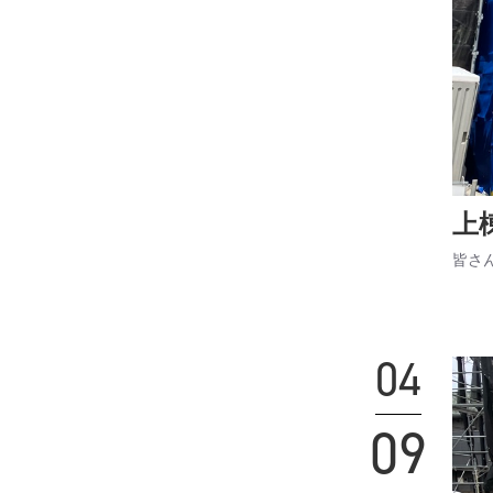
上
皆さ
04
09