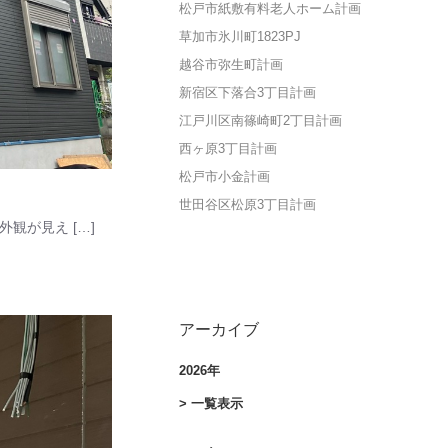
松戸市紙敷有料老人ホーム計画
草加市氷川町1823PJ
越谷市弥生町計画
新宿区下落合3丁目計画
江戸川区南篠崎町2丁目計画
西ヶ原3丁目計画
松戸市小金計画
世田谷区松原3丁目計画
観が見え […]
アーカイブ
2026年
> 一覧表示