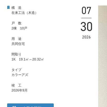
07
構
造
在来工法（木造）
30
戸
数
2棟 10戸
2026
用
途
共同住宅
間取り
1K 19.1㎡～20.32㎡
タイプ
カラーアズ
竣
工
2026年9月