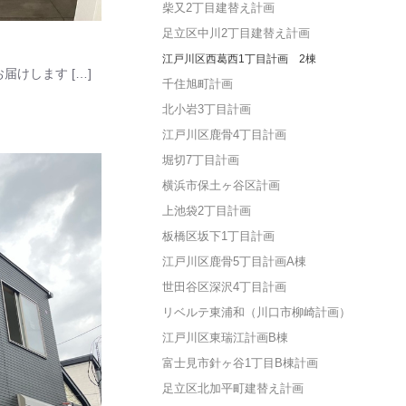
柴又2丁目建替え計画
足立区中川2丁目建替え計画
江戸川区西葛西1丁目計画 2棟
けします […]
千住旭町計画
北小岩3丁目計画
江戸川区鹿骨4丁目計画
堀切7丁目計画
横浜市保土ヶ谷区計画
上池袋2丁目計画
板橋区坂下1丁目計画
江戸川区鹿骨5丁目計画A棟
世田谷区深沢4丁目計画
リベルテ東浦和（川口市柳崎計画）
江戸川区東瑞江計画B棟
富士見市針ヶ谷1丁目B棟計画
足立区北加平町建替え計画