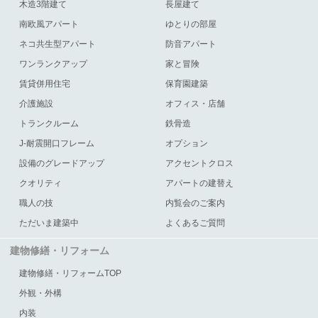
木造3階建て
長屋建て
南欧風アパート
ゆとりの部屋
ネコ共生型アパート
防音アパート
ワンランクアップ
家と冒険
賃貸併用住宅
保育園建築
介護施設
オフィス・店舗
トランクルーム
鉄骨造
J-耐震開口フレーム
オプション
設備のグレードアップ
アクセントクロス
クオリティ
アパートの建替え
職人の技
内覧会のご案内
ただいま建築中
よくあるご質問
建物修繕・リフォーム
建物修繕・リフォームTOP
外観・外構
内装