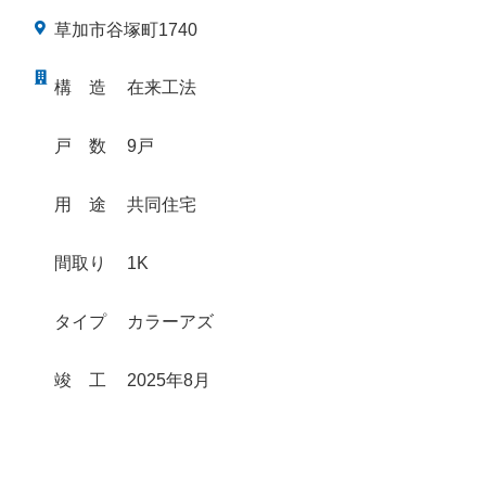
草加市谷塚町1740
構
造
在来工法
戸
数
9戸
用
途
共同住宅
間取り
1K
タイプ
カラーアズ
竣
工
2025年8月