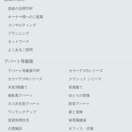
資産の活用TOP
オーナー様へのご提案
コンサルティング
プランニング
ネットワーク
よくあるご質問
アパート等建築
アパート等建築TOP
カラーアズSシリーズ
カラーアズHシリーズ
クラシック シリーズ
木造3階建て
長屋建て
南欧風アパート
ゆとりの部屋
ネコ共生型アパート
防音アパート
ワンランクアップ
家と冒険
賃貸併用住宅
保育園建築
介護施設
オフィス・店舗