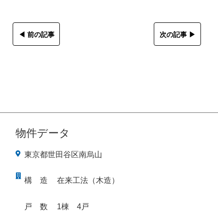
◀︎ 前の記事
次の記事 ▶︎
物件データ
東京都世田谷区南烏山
構
造
在来工法（木造）
戸
数
1棟 4戸