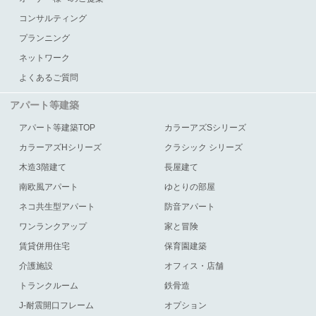
コンサルティング
プランニング
ネットワーク
よくあるご質問
アパート等建築
アパート等建築TOP
カラーアズSシリーズ
カラーアズHシリーズ
クラシック シリーズ
木造3階建て
長屋建て
南欧風アパート
ゆとりの部屋
ネコ共生型アパート
防音アパート
ワンランクアップ
家と冒険
賃貸併用住宅
保育園建築
介護施設
オフィス・店舗
トランクルーム
鉄骨造
J-耐震開口フレーム
オプション