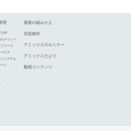
管理
資産の組みかえ
TOP
収益物件
理のメリット
アミックスのセミナー
サブリース
サービス
アミックスだより
ボンシステム
ポート
動画コンテンツ
声
度
問