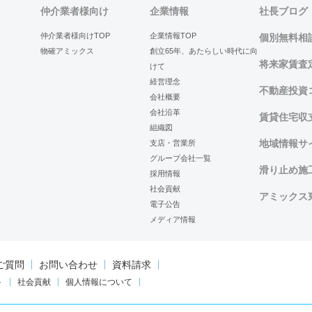
仲介業者様向け
企業情報
社長ブログ
仲介業者様向けTOP
企業情報TOP
個別無料相
物確アミックス
創立65年、あたらしい時代に向
将来家賃査
けて
経営理念
不動産投資
会社概要
会社沿革
賃貸住宅収
組織図
地域情報サイ
支店・営業所
グループ会社一覧
滑り止め施
採用情報
社会貢献
アミックス
電子公告
メディア情報
ご質問
お問い合わせ
資料請求
ト
社会貢献
個人情報について