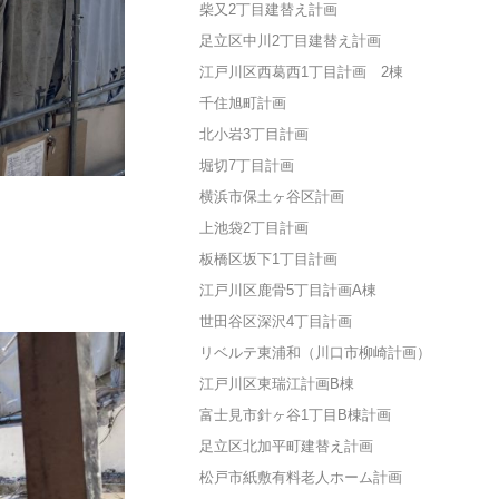
柴又2丁目建替え計画
足立区中川2丁目建替え計画
江戸川区西葛西1丁目計画 2棟
千住旭町計画
北小岩3丁目計画
堀切7丁目計画
横浜市保土ヶ谷区計画
上池袋2丁目計画
板橋区坂下1丁目計画
江戸川区鹿骨5丁目計画A棟
世田谷区深沢4丁目計画
リベルテ東浦和（川口市柳崎計画）
江戸川区東瑞江計画B棟
富士見市針ヶ谷1丁目B棟計画
足立区北加平町建替え計画
松戸市紙敷有料老人ホーム計画