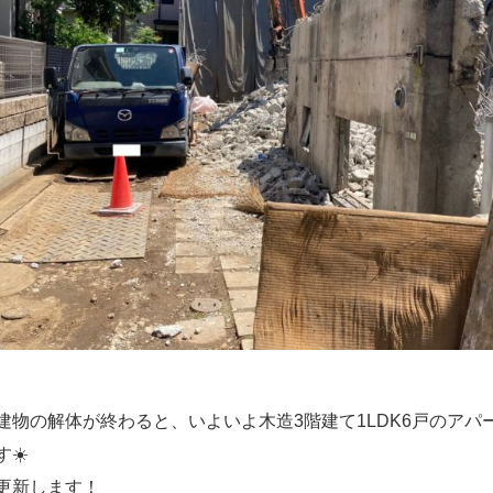
建物の解体が終わると、いよいよ木造3階建て1LDK6戸のアパ
す☀️
更新します！