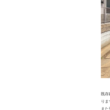
既存
りま
また