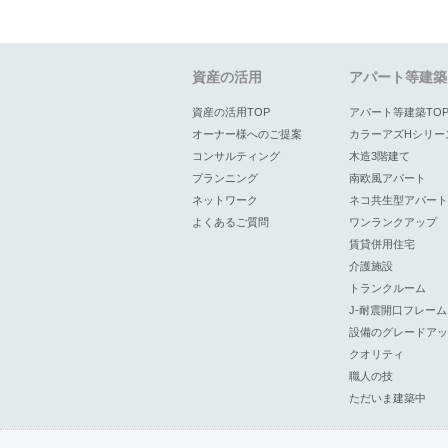
資産の活用
アパート等建築
資産の活用TOP
アパート等建築TO
オーナー様へのご提案
カラーアズHシリー
コンサルティング
木造3階建て
プランニング
南欧風アパート
ネットワーク
ネコ共生型アパート
よくあるご質問
ワンランクアップ
賃貸併用住宅
介護施設
トランクルーム
J-耐震開口フレーム
設備のグレードアッ
クオリティ
職人の技
ただいま建築中