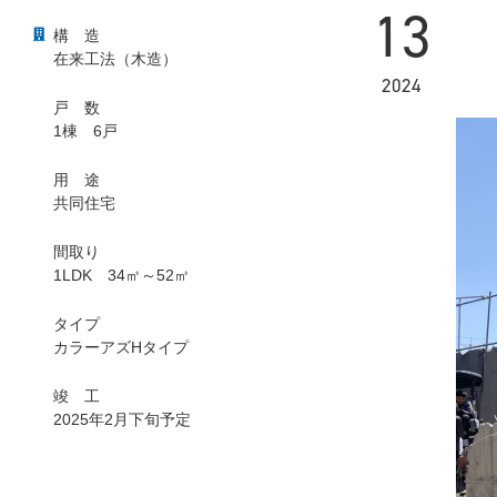
13
構
造
在来工法（木造）
2024
戸
数
1棟 6戸
用
途
共同住宅
間取り
1LDK 34㎡～52㎡
タイプ
カラーアズHタイプ
竣
工
2025年2月下旬予定