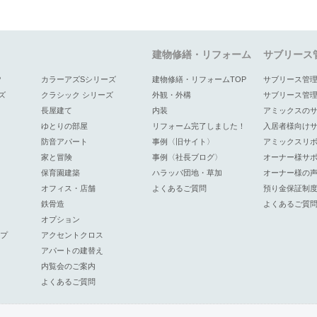
建物修繕・リフォーム
サブリース
P
カラーアズSシリーズ
建物修繕・リフォームTOP
サブリース管理
ズ
クラシック シリーズ
外観・外構
サブリース管
長屋建て
内装
アミックスの
ゆとりの部屋
リフォーム完了しました！
入居者様向け
防音アパート
事例〈旧サイト〉
アミックスリ
家と冒険
事例〈社長ブログ〉
オーナー様サ
保育園建築
ハラッパ団地・草加
オーナー様の
オフィス・店舗
よくあるご質問
預り金保証制
鉄骨造
よくあるご質
オプション
プ
アクセントクロス
アパートの建替え
内覧会のご案内
よくあるご質問