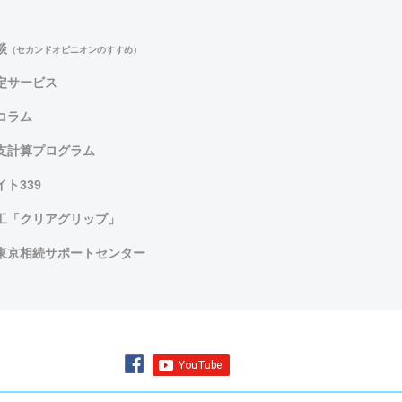
談
（セカンドオピニオンのすすめ）
定サービス
コラム
支計算プログラム
ト339
工「クリアグリップ」
東京相続サポートセンター