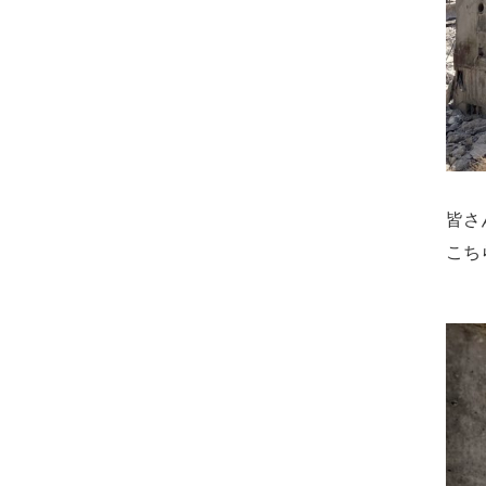
皆さ
こち