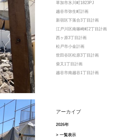
草加市氷川町1823PJ
越谷市弥生町計画
新宿区下落合3丁目計画
江戸川区南篠崎町2丁目計画
西ヶ原3丁目計画
松戸市小金計画
世田谷区松原3丁目計画
柴又1丁目計画
越谷市南越谷1丁目計画
アーカイブ
2026年
> 一覧表示