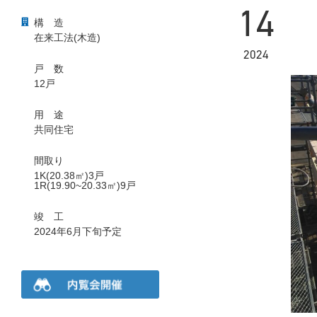
14
構
造
在来工法(木造)
2024
戸
数
12戸
用
途
共同住宅
間取り
1K(20.38㎡)3戸
1R(19.90~20.33㎡)9戸
竣
工
2024年6月下旬予定