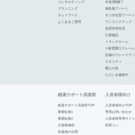
コンサルティング
木造3階建て
プランニング
南欧風アパート
ネットワーク
ネコ共生型アパート
よくあるご質問
ワンランクアップ
賃貸併用住宅
介護施設
トランクルーム
J-耐震開口フレーム
設備のグレードアッ
クオリティ
職人の技
ただいま建築中
銭湯サポート倶楽部
入居者様向け
銭湯サポート倶楽部TOP
入居者様向けTOP
事業転換1
専用お問い合わせ
事業転換2
入居者様専用サイト
大規模修繕
部屋コン
休遊地の活用