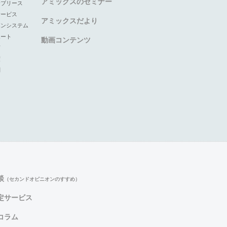
アミックスのセミナー
サブリース
サービス
アミックスだより
ボンシステム
ポート
動画コンテンツ
声
度
問
談
（セカンドオピニオンのすすめ）
定サービス
コラム