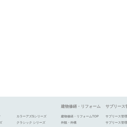
建物修繕・リフォーム
サブリース
P
カラーアズSシリーズ
建物修繕・リフォームTOP
サブリース管理
ズ
クラシック シリーズ
外観・外構
サブリース管