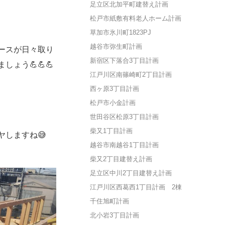
足立区北加平町建替え計画
松戸市紙敷有料老人ホーム計画
草加市氷川町1823PJ
越谷市弥生町計画
ースが日々取り
新宿区下落合3丁目計画
ょう💪💪💪
江戸川区南篠崎町2丁目計画
西ヶ原3丁目計画
松戸市小金計画
世田谷区松原3丁目計画
柴又1丁目計画
しますね😅
越谷市南越谷1丁目計画
柴又2丁目建替え計画
足立区中川2丁目建替え計画
江戸川区西葛西1丁目計画 2棟
千住旭町計画
北小岩3丁目計画