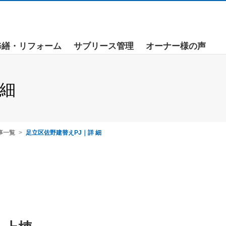
修繕・リフォーム
サブリース管理
オーナー様の声
 細
事一覧
足立区佐野建替えPJ｜詳 細