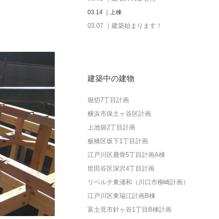
03.14 ｜上棟
03.07 ｜建築始まります！
建築中の建物
堀切7丁目計画
横浜市保土ヶ谷区計画
上池袋2丁目計画
板橋区坂下1丁目計画
江戸川区鹿骨5丁目計画A棟
世田谷区深沢4丁目計画
リベルテ東浦和（川口市柳崎計画）
江戸川区東瑞江計画B棟
富士見市針ヶ谷1丁目B棟計画