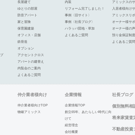
長屋建て
内装
アミックスの
ゆとりの部屋
リフォーム完了しました！
入居者様向け
防音アパート
事例〈旧サイト〉
アミックスリ
家と冒険
事例〈社長ブログ〉
オーナー様サ
保育園建築
ハラッパ団地・草加
オーナー様の
オフィス・店舗
よくあるご質問
預り金保証制
鉄骨造
よくあるご質
オプション
プ
アクセントクロス
アパートの建替え
内覧会のご案内
よくあるご質問
仲介業者様向け
企業情報
社長ブログ
仲介業者様向けTOP
企業情報TOP
個別無料相
物確アミックス
創立65年、あたらしい時代に向
将来家賃査
けて
経営理念
不動産投資
会社概要