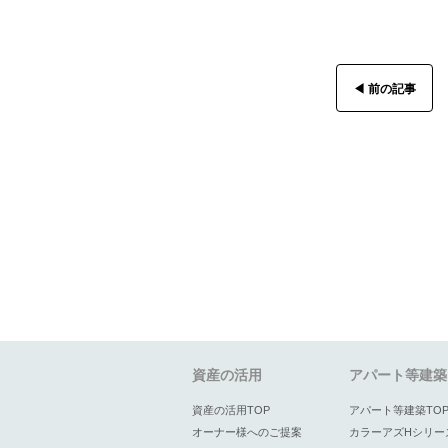
◀︎ 前の記事
資産の活用
アパート等建築
資産の活用TOP
アパート等建築TO
オーナー様へのご提案
カラーアズHシリー