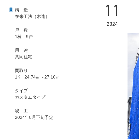
11
構
造
在来工法（木造）
2024
戸
数
1棟 9戸
用
途
共同住宅
間取り
1K 24.74㎡～27.10㎡
タイプ
カスタムタイプ
竣
工
2024年8月下旬予定