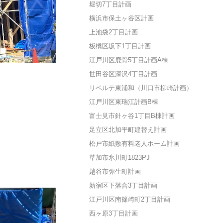
堀切7丁目計画
横浜市保土ヶ谷区計画
上池袋2丁目計画
板橋区坂下1丁目計画
江戸川区鹿骨5丁目計画A棟
世田谷区深沢4丁目計画
リベルテ東浦和（川口市柳崎計画）
江戸川区東瑞江計画B棟
富士見市針ヶ谷1丁目B棟計画
足立区北加平町建替え計画
松戸市紙敷有料老人ホーム計画
草加市氷川町1823PJ
越谷市弥生町計画
新宿区下落合3丁目計画
江戸川区南篠崎町2丁目計画
西ヶ原3丁目計画