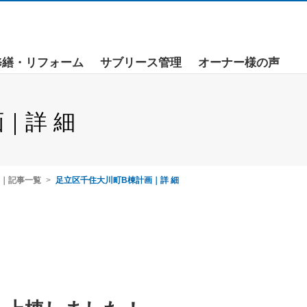
修繕・リフォーム
サブリース管理
オーナー様の声
｜詳 細
画｜記事一覧
足立区千住大川町B棟計画｜詳 細