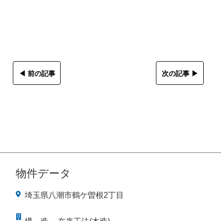
◀︎ 前の記事
次の記事 ▶︎
物件データ
埼玉県八潮市鶴ケ曽根2丁目