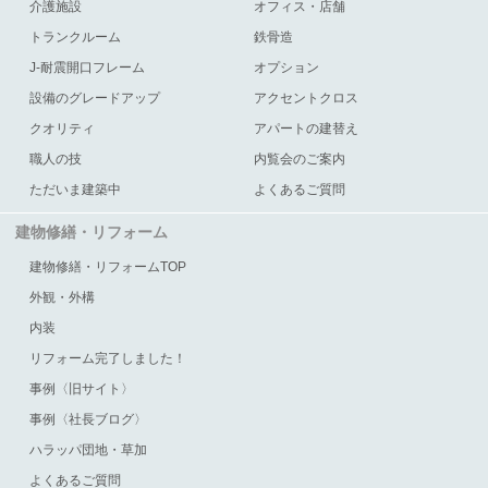
介護施設
オフィス・店舗
トランクルーム
鉄骨造
J-耐震開口フレーム
オプション
設備のグレードアップ
アクセントクロス
クオリティ
アパートの建替え
職人の技
内覧会のご案内
ただいま建築中
よくあるご質問
建物修繕・リフォーム
建物修繕・リフォームTOP
外観・外構
内装
リフォーム完了しました！
事例〈旧サイト〉
事例〈社長ブログ〉
ハラッパ団地・草加
よくあるご質問