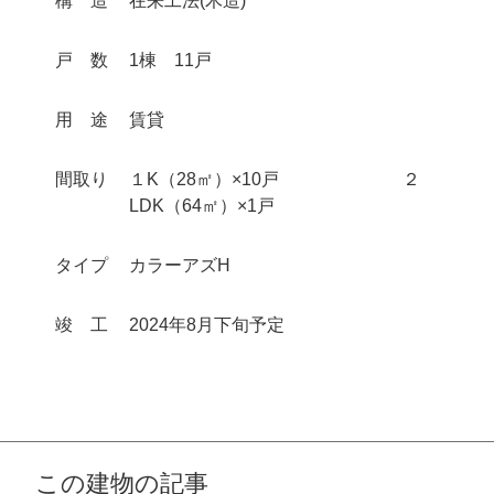
構
造
在来工法(木造)
戸
数
1棟 11戸
用
途
賃貸
間取り
１K（28㎡）×10戸 ２
LDK（64㎡）×1戸
タイプ
カラーアズH
竣
工
2024年8月下旬予定
この建物の記事