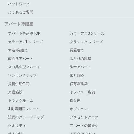
ネットワーク
よくあるご質問
アパート等建築
アパート等建築TOP
カラーアズSシリーズ
カラーアズHシリーズ
クラシック シリーズ
木造3階建て
長屋建て
南欧風アパート
ゆとりの部屋
ネコ共生型アパート
防音アパート
ワンランクアップ
家と冒険
賃貸併用住宅
保育園建築
介護施設
オフィス・店舗
トランクルーム
鉄骨造
J-耐震開口フレーム
オプション
設備のグレードアップ
アクセントクロス
クオリティ
アパートの建替え
職人の技
内覧会のご案内