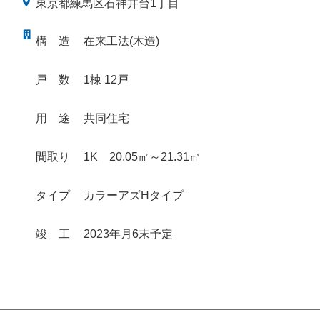
東京都練馬区石神井台1丁目
構
造
在来工法(木造)
戸
数
1棟 12戸
用
途
共同住宅
間取り
1K 20.05㎡～21.31㎡
タイプ
カラーアズHタイプ
竣
工
2023年月6末予定