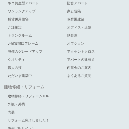
ネコ共生型アパート
防音アパート
ワンランクアップ
家と冒険
賃貸併用住宅
保育園建築
介護施設
オフィス・店舗
トランクルーム
鉄骨造
J-耐震開口フレーム
オプション
設備のグレードアップ
アクセントクロス
クオリティ
アパートの建替え
職人の技
内覧会のご案内
ただいま建築中
よくあるご質問
建物修繕・リフォーム
建物修繕・リフォームTOP
外観・外構
内装
リフォーム完了しました！
事例〈旧サイト〉