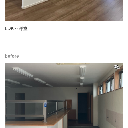
LDK～洋室
before