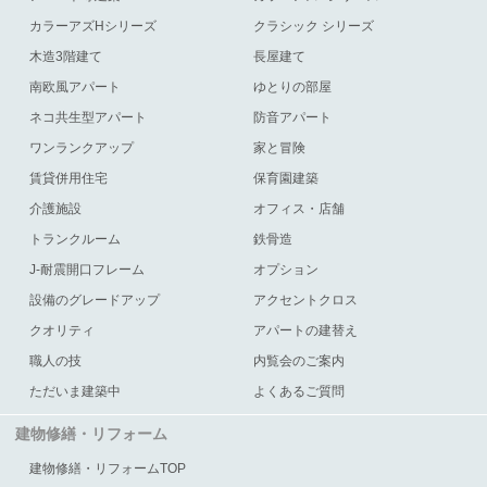
カラーアズHシリーズ
クラシック シリーズ
木造3階建て
長屋建て
南欧風アパート
ゆとりの部屋
ネコ共生型アパート
防音アパート
ワンランクアップ
家と冒険
賃貸併用住宅
保育園建築
介護施設
オフィス・店舗
トランクルーム
鉄骨造
J-耐震開口フレーム
オプション
設備のグレードアップ
アクセントクロス
クオリティ
アパートの建替え
職人の技
内覧会のご案内
ただいま建築中
よくあるご質問
建物修繕・リフォーム
建物修繕・リフォームTOP