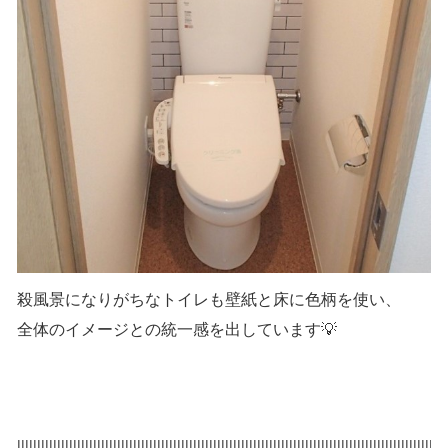
殺風景になりがちなトイレも壁紙と床に色柄を使い、
全体のイメージとの統一感を出しています💡
|||||||||||||||||||||||||||||||||||||||||||||||||||||||||||||||||||||||||||||||||||||||||||||||||||||||||||