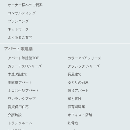
オーナー様へのご提案
コンサルティング
プランニング
ネットワーク
よくあるご質問
アパート等建築
アパート等建築TOP
カラーアズSシリーズ
カラーアズHシリーズ
クラシック シリーズ
木造3階建て
長屋建て
南欧風アパート
ゆとりの部屋
ネコ共生型アパート
防音アパート
ワンランクアップ
家と冒険
賃貸併用住宅
保育園建築
介護施設
オフィス・店舗
トランクルーム
鉄骨造