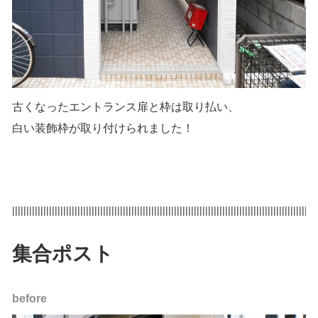
古くなったエントランス扉と枠は取り払い、
白い装飾枠が取り付けられました！
|||||||||||||||||||||||||||||||||||||||||||||||||||||||||||||||||||||||||||||||||||||||||||||||||||||||||||
集合ポスト
before