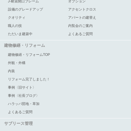
J-耐震開口フレーム
オプション
設備のグレードアップ
アクセントクロス
クオリティ
アパートの建替え
職人の技
内覧会のご案内
ただいま建築中
よくあるご質問
建物修繕・リフォーム
建物修繕・リフォームTOP
外観・外構
内装
リフォーム完了しました！
事例〈旧サイト〉
事例〈社長ブログ〉
ハラッパ団地・草加
よくあるご質問
サブリース管理